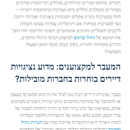
תקדים. מתחמי מגורים קהילתיים, מגדלים רבי-קומות ומרכזים
מסחריים משולבים כוללים כיום מערכות מתוחכמות ויקרות –
החל ממערכות בקרת אקלים חסכוניות באנרגיה ואנרגיה ירוקה,
ועד למערכות בטיחות אש דיגיטליות, עמדות טעינה חכמות
לרכבים חשמליים וחניונים אוטומטיים. השינוי הדרמטי הזה הופך
את הנושא של
ניהול בניינים
למקצוע הנדסי וניהולי מתקדם,
הדורש מומחיות ייחודית, ניסיון קבלני מוכח וחוסן תפעולי
משמעותי.
המעבר למקצוענים: מדוע נציגויות
דיירים בוחרות בחברות מובילות?
בעבר, נציגויות דיירים רבות נטו לנהל את הרכוש המשותף בעצמן
או להסתמך על פתרונות מזדמנים ונותני שירות חיצוניים משתנים.
אולם, במציאות של ימינו ברור לכל כי הדרך היחידה לשמור על
ערך הנכס, למנוע בלאי מואץ של התשתיות ולחסוך בעלויות
לטווח הארוך היא התקשרות ארוכת טווח עם
חברות ניהול
ואחזקה
מובילות ובעלות קבלות בשטח. חברות אלו מספקות