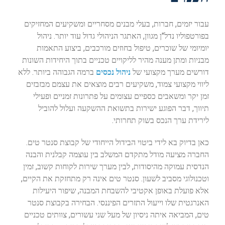
עבור יזמים, חברות, בעלי מבנים מסחריים ומשקיעים המחזיקים
בפורטפוליו נדל"ן מגוון, האתגר הניהולי גדול עוד יותר. ניהול
יומיומי של שוכרים, טיפול בחוזים מורכבים, ביצוע התאמות
מבניות ומתן מענה מהיר לליקויים טכניים בתוך היחידות השונות
דורשים מערך מקצועי של
ניהול נכסים
ברמה הגבוהה ביותר. ללא
ליווי מקצועי צמוד, משקיעים רבים מוצאים את עצמם מבזבזים
זמן יקר ומשאבים כספיים עצומים על פתרונות זמניים ופעילי
תיווך, דבר הפוגע ישירות בתשואת ההשקעה ועלול להוביל
לירידת ערך הנכס בשוק תחרותי.
כאן בדיוק בא לידי ביטוי הבידול הייחודי של קבוצת סנטר טים.
החברה מציעה מודל מתקדם המשלב בין עוצמה קבלנית והבנה
הנדסית עמוקה מהיסודות, לבין מערך שירות לקוחות קשוב, זמין
וטכנולוגי מסביב לשעון. סנטר טים אינה רק מתחזקת את הקיים,
אלא פועלת באופן אקטיבי להשבחת המבנה, שיפור היעילות
האנרגטית שלו וייעול התזרים הפיננסי. הבחירה בקבוצת סנטר
טים, המביאה איתה ניסיון של מעל שני עשורים, צוותים טכניים