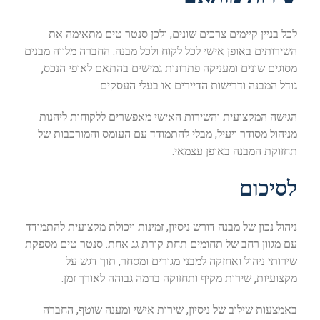
לכל בניין קיימים צרכים שונים, ולכן סנטר טים מתאימה את
השירותים באופן אישי לכל לקוח ולכל מבנה. החברה מלווה מבנים
מסוגים שונים ומעניקה פתרונות גמישים בהתאם לאופי הנכס,
גודל המבנה ודרישות הדיירים או בעלי העסקים.
הגישה המקצועית והשירות האישי מאפשרים ללקוחות ליהנות
מניהול מסודר ויעיל, מבלי להתמודד עם העומס והמורכבות של
תחזוקת המבנה באופן עצמאי.
לסיכום
ניהול נכון של מבנה דורש ניסיון, זמינות ויכולת מקצועית להתמודד
עם מגוון רחב של תחומים תחת קורת גג אחת. סנטר טים מספקת
שירותי ניהול ואחזקה למבני מגורים ומסחר, תוך דגש על
מקצועיות, שירות מקיף ותחזוקה ברמה גבוהה לאורך זמן.
באמצעות שילוב של ניסיון, שירות אישי ומענה שוטף, החברה