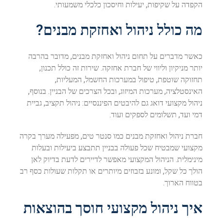
הקפדה על שקיפות, יעילות וחיסכון כלכלי משמעותי.
מה כולל ניהול ואחזקת מבנים?
כאשר מדברים על תחום ניהול ואחזקת מבנים, מדובר בהרבה
יותר מניקיון וליווי של חברת אחזקה. שירות זה כולל תכנון,
תחזוקה שוטפת, טיפול במערכות החשמל, המעליות,
האינסטלציה, מערכות המיזוג, ובכל הצרכים של הבניין. בנוסף,
ניהול מקצועי דואג גם להיבטים הפיננסיים: ניהול תקציב, גביית
דמי ועד, תשלומים לספקים ועוד.
חברת ניהול ואחזקת מבנים כמו סנטר טים, מפעילה מערך בקרה
מקצועי שמבטיח שכל פעולה בבניין תתבצע ביעילות ובעלות
מינימלית. הניהול המקצועי מאפשר לדיירים לדעת בדיוק לאן
הולך כל שקל, ומונע בזבוזים מיותרים או תקלות שעולות כסף רב
בטווח הארוך.
איך ניהול מקצועי חוסך בהוצאות