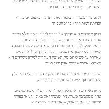
לקויים. פינוי אשפה על בסיס קבוע מפחית את הסיכוי שמחלות
כלשהן יעברו לחברי החברה האחרים.
זה גם עוזר בשמירה ושיפור רמות האנרגיה מהעובדים על ידי
הפחתת רמות הלחץ בחלל העבודה.
ניקיון משרדים הוא תהליך של הסרת לכלוך וחומרים לא רצויים
אחרים מחדר או בניין. זה נעשה בדרך כלל בסוף כל יום כדי
להסיר אבק, לכלוך וחומרים לא רצויים אחרים מסביבת העבודה.
המטרה היא להפוך את סביבת העבודה לנקייה וללא זיהומים
שאחרת עלולים לגרום נזק. השיטה העיקרית לניקיון משרדים היא
טאטוא ואחריו שאיבת אבק וניגב רטוב.
יש צורך בשירותי ניקיון משרדים במקום העבודה המודרני. חלק
מהחברות אף מציעות שירותי ניקיון לעובדיהן.
ניקיון משרדים הוא תהליך הכולל הסרת לכלוך, אבק ומזהמים
אחרים מסביבת משרד. ניתן לעשות זאת באופן ידני או בעזרת
מכונות כגון שואבי אבק, שואבי קיטור ומקרצפים.