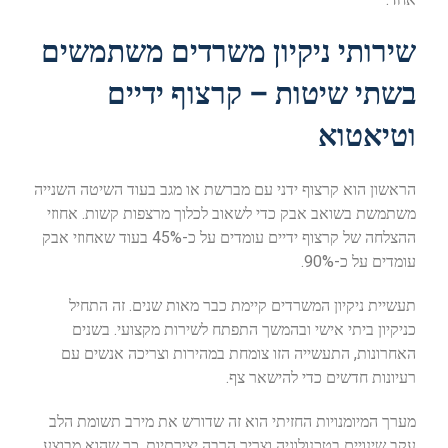
שירותי ניקיון משרדים משתמשים
בשתי שיטות – קרצוף ידיים
וטיאטוא
הראשון הוא קרצוף ידני עם מברשת או מגב בעוד השיטה השנייה
משתמשת בשואב אבק כדי לשאוב לכלוך מרצפות קשות. אחוזי
ההצלחה של קרצוף ידיים עומדים על כ-45% בעוד שאחוזי אבק
עומדים על כ-90%.
תעשיית ניקיון המשרדים קיימת כבר מאות שנים. זה התחיל
כניקיון ביתי אישי ובהמשך התפתח לשירות מקצועי. בשנים
האחרונות, התעשייה הזו צומחת במהירות וצריכה אנשים עם
רעיונות חדשים כדי להישאר צף.
מערך המיומנויות החזיתי הוא זה שדורש את מירב תשומת הלב
עקב שינויים בטכנולוגיה וצריך הרבה יצירתיות, כך שהוא מבוצע