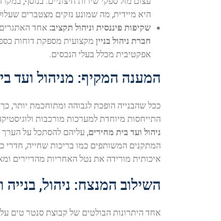
עצום מול ספקי שירות חיצוניים. בנוסף, במק
היא מיידית, מה שמונע נזקים מצטברים שעלולי
שקיפות פיננסית וניהול תקציב:
אחד האתגרים ה
חברת ניהול בניין
מקצועית מספקת דוחות כספיים
אפקטיבית מכלל בעלי הנכסים.
המענה המקיף: מניהול ועד בית
ככל שהבנייה הופכת לגבוהה ומתוחכמת יותר, כך 
התייחסות מיוחדת למערכות מורכבות ולוגיסטיק
ניהול ועד בית מחירים
, עליהם להסתכל על הערך ה
המתקנים המשותפים כמו בריכות שחייה, חדרי כו
איכותית מורידה את נטל האחריות מהדיירים ומא
השילוב המנצח: ניהול, בנייה 
אחד היתרונות הבולטים של קבוצת סנטר טים על 