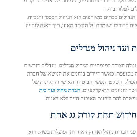
רה של תקלת חירום פתאומית, הזמינות של אנשי המקצוע
ם לעלות ביוקר.
גדולים בבתים משותפים הוא הניהול הכספי והגבייה.
 ברורים ושומרת על תקציב מאוזן, תוך דאגה לגבייה
 ועד ניהול מגדלים
עולה הצורך במומחיות ב
ניהול מגדלים
. מגדלים דורשים
ה מסועפת. כאשר דיירים בוחנים את הנושא של
חברת
כולל: השקט הנפשי, הביטחון האישי והתקינות של
שר וחניונים תת-קרקעיים.
חברת ניהול ועד בית
פשרת להם ליהנות מאיכות חיים ללא דאגות.
וחידוש תחת קורת גג אחת
פני
חברות ניהול ואחזקה
אחרות הפועלות בשוק, הוא