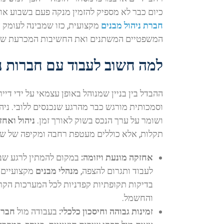
כיום כבר לא מספיק להזמין מנקה פעם בשבוע או ל
חברת ניהול מבנים
מקצועית, כזו שמבינה לעומק 
המשפטיים המשתנים ואת החשיבות המכרעת של ח
למה חשוב לעבוד עם חברות נ
ההבדל בין בניין שמנוהל באופן עצמאי על ידי דיירי
וסמכותית מורגש כבר מהרגע שנכנסים ללובי. ניה
ושומר על ערך הנכס בשוק לאורך זמן.
ניהול ואחז
תקלות, אלא כוללים מעטפת רחבה ומקיפה של שיר
אחזקה מונעת ויזומה:
במקום להמתין לרגע שב
לעבוד ותגרום להצפה,
מנהלי מבנים
מקצועיים ב
בדיקות תקופתיות קפדניות לכל המערכות הקריט
והחשמל.
זמינות גבוהה וחיסכון כלכלי:
בעבודה מול
חברת