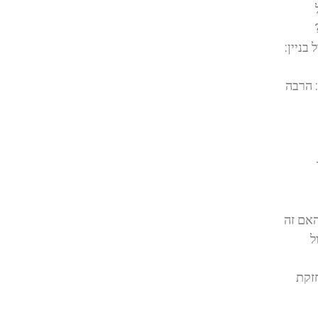
בניין:
: הרבה
האם זה
ל
זקת