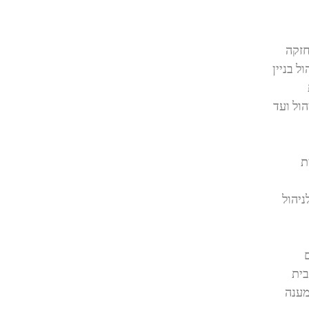
חזקה
ל בניין
ול ועד
ת
ניהול
בית
מענה