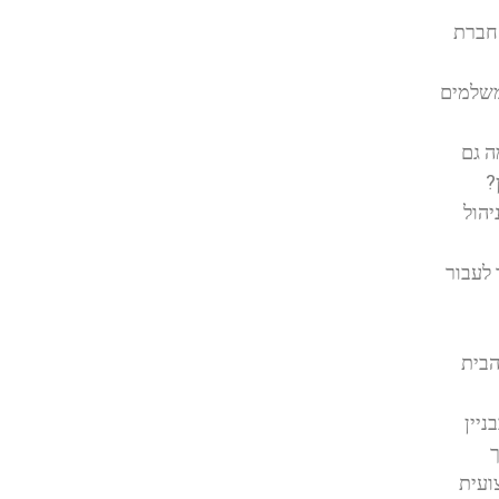
 חברת
משלמים
ה גם
?
הול
 לעבור
הבית
ניין
ך
ועית