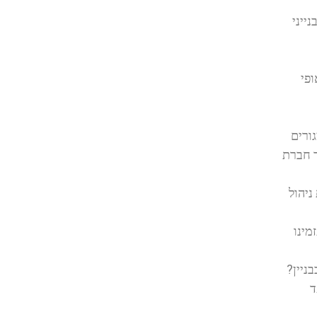
ייני
פי
גורים
ך חברת
ניהול
מינו
ניין?
ד