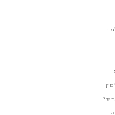
לדעת
ניין
חזקה?
ת