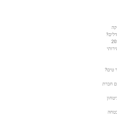
קה
דלים?
רותי
 טים?
ים חברת
טחון
בטחה