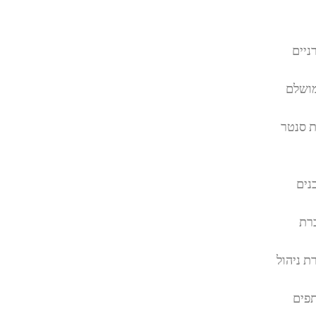
ניים
מושלם
ת סנטר
נים
ברת
ת ניהול