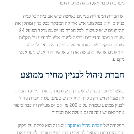
מערכות כיבוי אש, הסקה מרכזית ועוד.
יש חברות המנהלות בניינים בשיטה שיש אב בית לכל כמה
בניינים. הוא במקצועו איש אחזקה המבקר בכל בניין ומתקן את
התיקונים שיש לעשות. לכל חברה כזו יש גם מוקד הפועל 24
שעות ביממה והדיירים יכולים לפנות אליו ולהודיע על תקלות
שונות. תפקידו של האחראי על הבניין הוא לדאוג לביצוע
התיקונים או שהוא עושה את זה, או שהוא דואג שיגיעו אנשי
מקצוע.
חברת ניהול לבניין מחיר ממוצע
כאשר מדובר בבניין שיש צורך רק לגבות בו את דמי ועד הבית,
אין מעלית ויש רק ניקיון ותחזוקה שוטפים, עלות חברת ניהול
לבניין ממוצע עומדת על כ-200 ₪. אם יש מעלית זה כבר סיפור
אחר ואם יש גינה זה גם מעלה את המחיר.
תפקידה של
חברת ניהול ואחזקה
מסוג זה הוא לפקח על ניקיון
חדר המדרגות והחצר, להחליף נורות וגופי תאורה, להחליף את