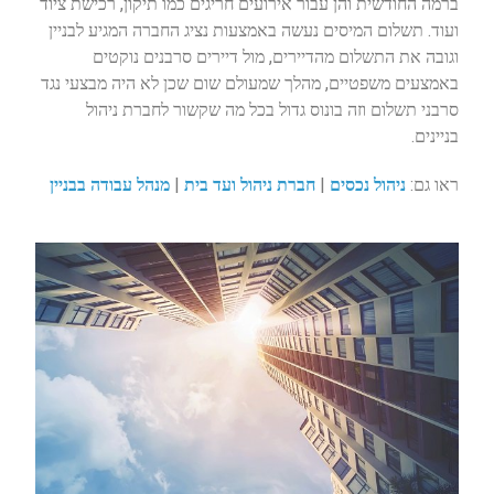
ברמה החודשית והן עבור אירועים חריגים כמו תיקון, רכישת ציוד
ועוד. תשלום המיסים נעשה באמצעות נציג החברה המגיע לבניין
וגובה את התשלום מהדיירים, מול דיירים סרבנים נוקטים
באמצעים משפטיים, מהלך שמעולם שום שכן לא היה מבצעי נגד
סרבני תשלום וזה בונוס גדול בכל מה שקשור לחברת ניהול
בניינים.
ראו גם:
ניהול נכסים
|
חברת ניהול ועד בית
|
מנהל עבודה בבניין