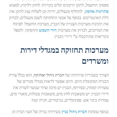
מפסקי החשמל, לתקן תיקונים קלים בקירות. לחזק דלתות, למצוא
פתרונות אחסון
, להחליף מנעולים, ידיות וכן לשלוח נציג לתקן את
דלת האינטרקום. בנוסף על אנשי התחזוקה לשמן מנעולים, לבדוק
את תקינות מערכות הצנרת של הבניין, מערכת החשמל. לפתוח
את המרזבים, לבדוק את מערכות
דודי השמש
וההסקה. ולטפל
בקריאות שהתקבלו ע"י דיירי הבניין.
מערכות תחזוקה במגדלי דירות
ומשרדים
הצורך בשכירת שירותיה של
חברת ניהול ואחזקה
, הוא בגלל צורת
הבנייה המקובלת היום. היום אפשר לראות מגדלי מגורים של
עשרות קומות, ובמרתף, הבניין יש מיכון וציוד שנועד לשרת את
דיירי הבניין. יש משאבות לחץ מים, משאבות טבולות, מאגרי מים,
עמדות כיבוי אש. ספינקלרים, גנרטורים, חנייה ועוד.
בנוסף עוסקת
חברת ניהול בניין
בשירותי גבייה של וועד הבית הן